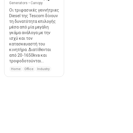
Generators
•
Canopy
Οι τριφασικές γεννήτριες
Diesel της Tescom δίνουν
τη δυνατότητα επιλογής
μέσα από μία μεγάλη
γκάμα ανάλογα με την
ισχύ και τον
κατασκευαστή του
κινητήρα. Διατίθενται
από 20-1650kva και
τροφοδοτούνται...
Home
Office
Industry