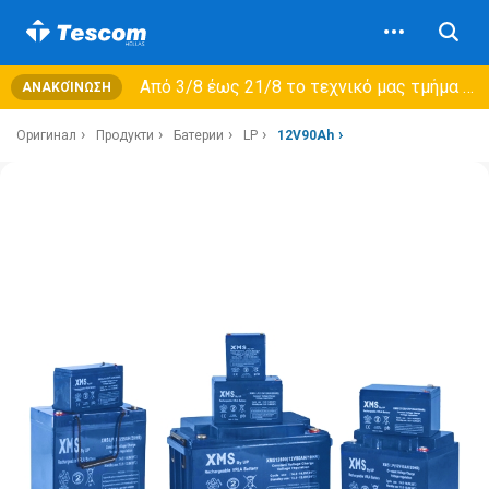
Από 3/8 έως 21/8 τo τεχνικό μας τμήμα θα εξυπηρετεί μόνο συμβόλαια συντήρησης και όχι νέες παραλαβές →
ΑΝΑΚΟΊΝΩΣΗ
Оригинал
Продукти
Батерии
LP
12V90Ah