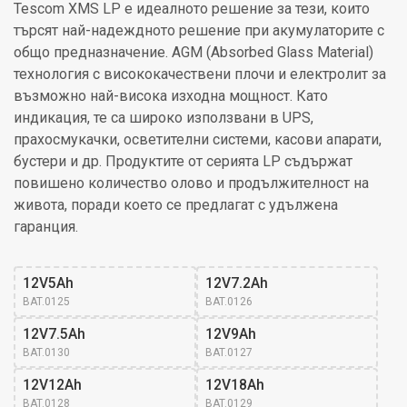
Tescom XMS LP е идеалното решение за тези, които
търсят най-надеждното решение при акумулаторите с
общо предназначение. AGM (Absorbed Glass Material)
технология с висококачествени плочи и електролит за
възможно най-висока изходна мощност. Като
индикация, те са широко използвани в UPS,
прахосмукачки, осветителни системи, касови апарати,
бустери и др. Продуктите от серията LP съдържат
повишено количество олово и продължителност на
живота, поради което се предлагат с удължена
гаранция.
12V5Ah
12V7.2Ah
BAT.0125
BAT.0126
12V7.5Ah
12V9Ah
BAT.0130
BAT.0127
12V12Ah
12V18Ah
BAT.0128
BAT.0129