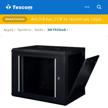
Από 3/8 έως 21/8 τo τεχνικό μας τμήμα θα εξυπηρετεί μόνο συμβόλαια συντήρησης και όχι νέες παραλαβές →
ΑΝΑΚΟΊΝΩΣΗ
Αρχική
Προϊόντα
Racks
WB PROlineB