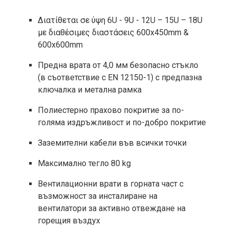
Διατίθεται σε ύψη 6U - 9U - 12U – 15U – 18U
με διαθέσιμες διαστάσεις 600x450mm &
600x600mm
Предна врата от 4,0 мм безопасно стъкло
(в съответствие с EN 12150-1) с предпазна
ключалка и метална рамка
Полиестерно прахово покритие за по-
голяма издръжливост и по-добро покритие
Заземителни кабели във всички точки
Максимално тегло 80 kg
Вентилационни врати в горната част с
възможност за инсталиране на
вентилатори за активно отвеждане на
горещия въздух