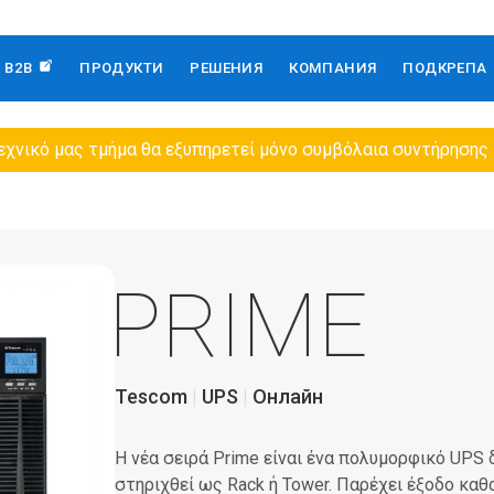
B2B
ПРОДУКТИ
РЕШЕНИЯ
КОМПАНИЯ
ПОДКРЕПА
εχνικό μας τμήμα θα εξυπηρετεί μόνο συμβόλαια συντήρησης
PRIME
Tescom
UPS
Онлайн
Η νέα σειρά Prime είναι ένα πολυμορφικό UPS
στηριχθεί ως Rack ή Tower. Παρέχει έξοδο κα