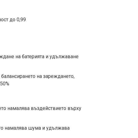
ост до 0,99
еждане на батерията и удължаване
а балансирането на зареждането,
 50%
оето намалява въздействието върху
ето намалява шума и удължава