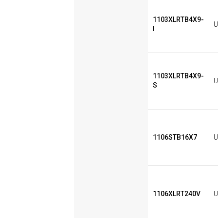
1103XLRTB4X9-
U
I
1103XLRTB4X9-
U
S
1106STB16X7
U
1106XLRT240V
U