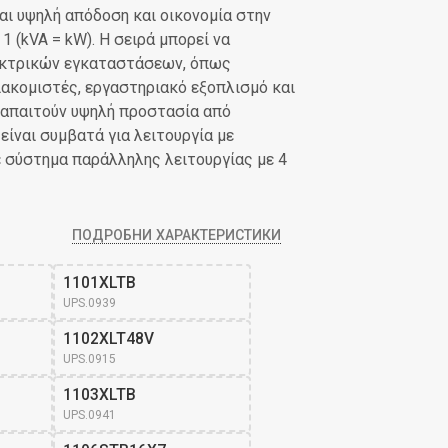
αι υψηλή απόδοση και οικονομία στην
 (kVA = kW). Η σειρά μπορεί να
εκτρικών εγκαταστάσεων, όπως
ιακομιστές, εργαστηριακό εξοπλισμό και
 απαιτούν υψηλή προστασία από
είναι συμβατά για λειτουργία με
ε σύστημα παράλληλης λειτουργίας με 4
ПОДРОБНИ ХАРАКТЕРИСТИКИ
1101XLTB
UPS.0939
1102XLT48V
UPS.0915
1103XLTB
UPS.0941