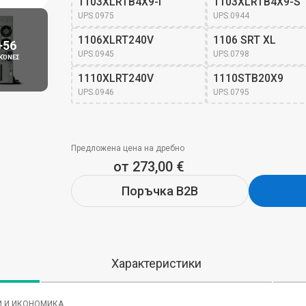
1103XLRTB4X9-I
1103XLRTB4X9-S
UPS.0975
UPS.0944
1106XLRT240V
1106 SRT XL
+56
UPS.0945
UPS.0798
ΙΚΌΝΕΣ
1110XLRT240V
1110STB20X9
UPS.0946
UPS.0795
Предложена цена на дребно
от 273,00 €
Поръчка B2B
Характеристики
И И ИКОНОМИКА