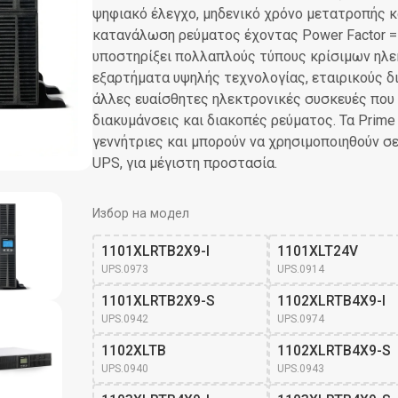
ψηφιακό έλεγχο, μηδενικό χρόνο μετατροπής κ
κατανάλωση ρεύματος έχοντας Power Factor = 1
υποστηρίξει πολλαπλούς τύπους κρίσιμων ηλ
εξαρτήματα υψηλής τεχνολογίας, εταιρικούς δ
άλλες ευαίσθητες ηλεκτρονικές συσκευές που
διακυμάνσεις και διακοπές ρεύματος. Τα Prime 
γεννήτριες και μπορούν να χρησιμοποιηθούν σ
UPS, για μέγιστη προστασία.
Избор на модел
1101XLRTB2X9-I
1101XLT24V
UPS.0973
UPS.0914
1101XLRTB2X9-S 
1102XLRTB4X9-I
UPS.0942
UPS.0974
1102XLTB
1102XLRTB4X9-S
UPS.0940
UPS.0943