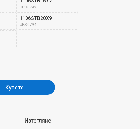
1106STB16X7
UPS.0793
1106STB20X9
UPS.0794
Купете
Изтегляне