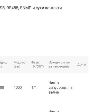
B, RS485, SNMP и сухи контакти
щност
Мощност
Фази
Изходен сигнал
Други
A)
(ват)
(IN/OUT)
за напрежение
Чиста
00
1000
1/1
синусоидална
вълна
Чиста