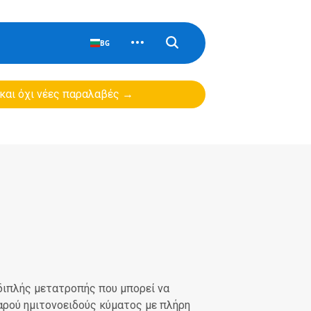
BG
 και όχι νέες παραλαβές →
 διπλής μετατροπής που μπορεί να
θαρού ημιτονοειδούς κύματος με πλήρη