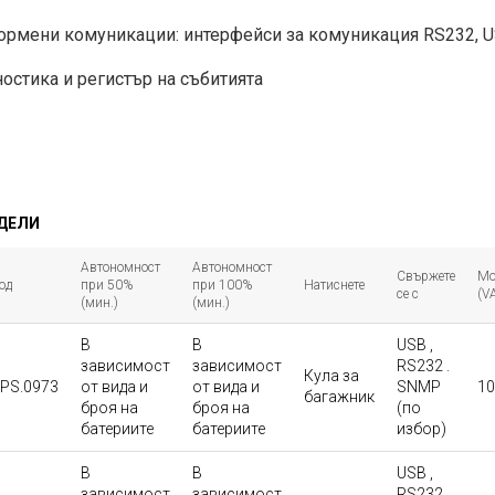
мени комуникации: интерфейси за комуникация RS232, US
остика и регистър на събитията
ОДЕЛИ
Автономност
Автономност
Свържете
Мо
од
при 50%
при 100%
Натиснете
се с
(V
(мин.)
(мин.)
В
В
USB ,
зависимост
зависимост
RS232 .
Кула за
PS.0973
от вида и
от вида и
SNMP
10
багажник
броя на
броя на
(по
батериите
батериите
избор)
В
В
USB ,
зависимост
зависимост
RS232 .