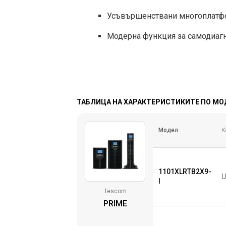
Усъвършенствани многоплатфор
Модерна функция за самодиагн
ТАБЛИЦА НА ХАРАКТЕРИСТИКИТЕ ПО М
Модел
К
1101XLRTB2X9-
U
I
Tescom
PRIME