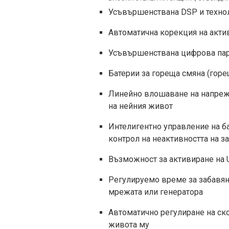
Усъвършенствана DSP и технол
Автоматична корекция на актив
Усъвършенствана цифрова пар
Батерии за гореща смяна (горе
Линейно влошаване на напреже
на нейния живот
Интелигентно управление на ба
контрол на неактивността на з
Възможност за активиране на U
Регулируемо време за забавян
мрежата или генератора
Автоматично регулиране на ско
живота му