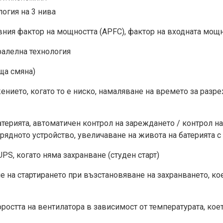
огия на 3 нива
ния фактор на мощността (APFC), фактор на входната мощн
алелна технология
ща смяна)
нието, когато то е ниско, намаляване на времето за разр
терията, автоматичен контрол на зареждането / контрол н
арядното устройство, увеличаване на живота на батерията с
PS, когато няма захранване (студен старт)
е на стартирането при възстановяване на захранването, к
ростта на вентилатора в зависимост от температурата, ко