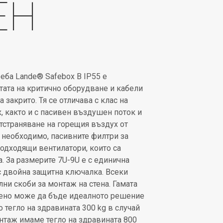
ЕН
ба Lande® Safebox B IP55 е
тата на критично оборудване и кабели
 закрито. Тя се отличава с клас на
х, както и с пасивен въздушен поток и
отстраняване на горещия въздух от
е необходимо, пасивните филтри за
одходящи вентилатори, които са
. За размерите 7U-9U е с единична
 с двойна защитна ключалка. Всеки
ни скоби за монтаж на стена. Гамата
жено може да бъде идеалното решение
 тегло на здравината 300 kg в случай
нтаж имаме тегло на здравината 800