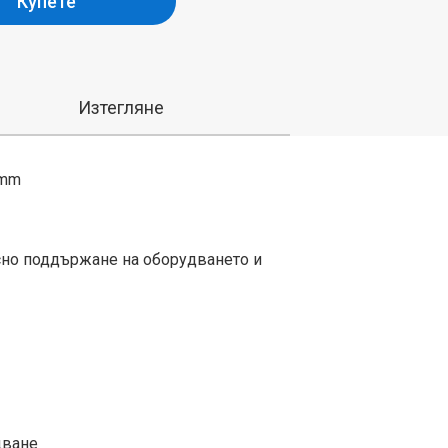
Купете
Изтегляне
0mm
асно поддържане на оборудването и
дване