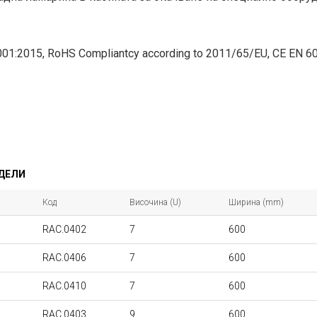
01:2015, RoHS Compliantcy according to 2011/65/EU, CE EN 6
ОДЕЛИ
Код
Височина (U)
Ширина (mm)
RAC.0402
7
600
RAC.0406
7
600
RAC.0410
7
600
RAC.0403
9
600