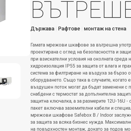
ВЪТРЕШ
Държава
Рафтове
монтаж на стена
Гамата мрежови шкафове за вътрешна употре
проектирана с оглед на безопасността и защи
при взискателни условия на околната среда на
хидроизолация IP55 за защита от влага и пра
система за филтриране на въздуха за бързо 
оборудването. Също така в случаите, когато 
въздушен поток могат да бъдат заменени с п
снабдени с термостат за допълнителна защита
защитна ключалка, а за размерите 12U-16U -
пакет включва заземителни кабели и специал
мрежови шкафове Safebox B / Indoor заслу
за защита за всяка бизнес нужда. Максимално
на повърхностен монтаж, докато за подов мо