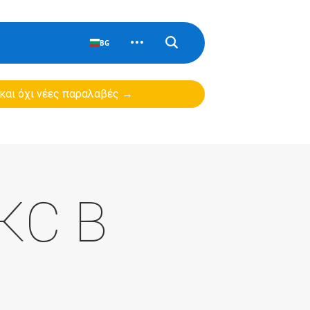
BG
 και όχι νέες παραλαβές →
КС B