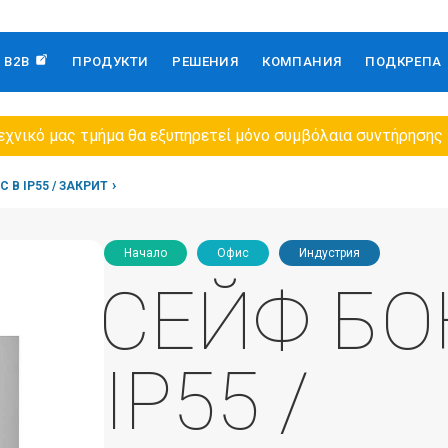
B2B
ПРОДУКТИ
РЕШЕНИЯ
КОМПАНИЯ
ПОДКРЕПА
εχνικό μας τμήμα θα εξυπηρετεί μόνο συμβόλαια συντήρησης
 B IP55 / ЗАКРИТ
Начало
Офис
Индустрия
СЕЙФ БО
IP55 /