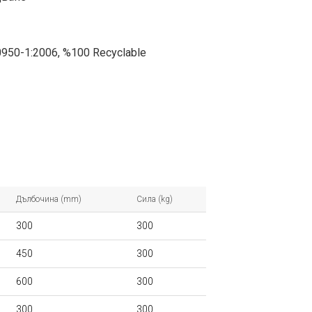
0950-1:2006, %100 Recyclable
Дълбочина (mm)
Сила (kg)
300
300
450
300
600
300
300
300