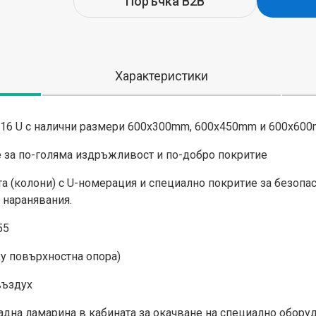
Поръчка B2B
Характеристики
/16 U с налични размери 600x300mm, 600x450mm и 600x60
 за по-голяма издръжливост и по-добро покритие
та (колони) с U-номерация и специално покритие за безоп
 наранявания.
55
ху повърхностна опора)
въздух
адна ламарина в кабината за окачване на специално обору