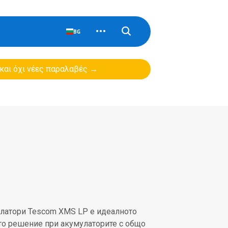
BG
 και όχι νέες παραλαβές →
мулатори Tescom XMS LP е идеалното
то решение при акумулаторите с общо