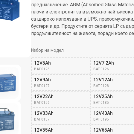
предназначение. AGM (Absorbed Glass Materia
плочи и електролит за възможно най-висока 
са широко използвани в UPS, прахосмукачки, 
бустери и др. Продуктите от серията LP съд
продължителност на живота, поради което се
Избор на модел
12V5Ah
12V7.2Ah
BAT.0125
BAT.0126
12V9Ah
12V12Ah
BAT.0127
BAT.0128
12V22Ah
12V25Ah
BAT.0156
BAT.0185
12V33Ah
12V40Ah
BAT.0187
BAT.0195
12V55Ah
12V65Ah