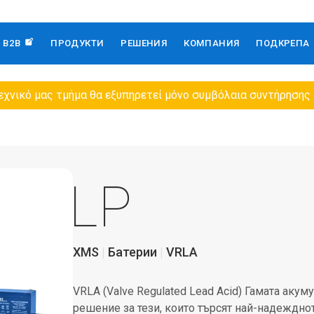
B2B
ПРОДУКТИ
РЕШЕНИЯ
КОМПАНИЯ
ПОДКРЕПА
εχνικό μας τμήμα θα εξυπηρετεί μόνο συμβόλαια συντήρησης
LP
XMS
Батерии
VRLA
VRLA (Valve Regulated Lead Acid) Гамата аку
решение за тези, които търсят най-надеждно