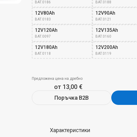
BAT.0186
BAT.0188
12V80Ah
12V90Ah
BAT.0183
BAT.0121
12V120Ah
12V135Ah
BAT.0097
BAT.0160
12V180Ah
12V200Ah
BAT.0118
BAT.0119
Предложена цена на дребно
от 13,00 €
Поръчка B2B
Характеристики