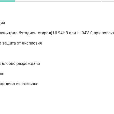
ция
илонитрил-бутадиен-стирол) UL94HB или UL94V-0 при поиск
а защита от експлозия
 дълбоко разреждане
ане
гоцелево използване