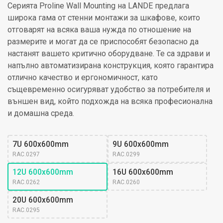
Серията Proline Wall Mounting на LANDE предлага
широка гама от стенни монтажи за шкафове, които
отговарят на всяка ваша нужда по отношение на
размерите и могат да се приспособят безопасно да
настанят вашето критично оборудване. Те са здрави и
напълно автоматизирана конструкция, която гарантира
отлично качество и ергономичност, като
същевременно осигуряват удобство за потребителя и
външен вид, който подхожда на всяка професионална
и домашна среда.
7U 600x600mm
9U 600x600mm
RAC.0297
RAC.0299
12U 600x600mm
16U 600x600mm
RAC.0262
RAC.0260
20U 600x600mm
RAC.0295