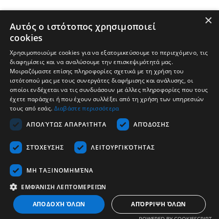
×
Αυτός ο ιστότοπος χρησιμοποιεί
cookies
Χρησιμοποιούμε cookies για να εξατομικεύσουμε το περιεχόμενο, τις
διαφημίσεις και να αναλύσουμε την επισκεψιμότητά μας.
Μοιραζόμαστε επίσης πληροφορίες σχετικά με τη χρήση του
ιστότοπού μας με τους συνεργάτες διαφήμισης και ανάλυσης, οι
οποίοι ενδέχεται να τις συνδυάσουν με άλλες πληροφορίες που τους
έχετε παράσχει ή που έχουν συλλέξει από τη χρήση των υπηρεσιών
τους από εσάς.
Διαβάστε περισσότερα
Компания
ΑΠΟΛΎΤΩΣ ΑΠΑΡΑΊΤΗΤΑ
ΑΠΌΔΟΣΗΣ
Подкрепа
ΣΤΌΧΕΥΣΗΣ
ΛΕΙΤΟΥΡΓΙΚΌΤΗΤΑΣ
Кариера
Свържете се с
ΜΗ ΤΑΞΙΝΟΜΗΜΈΝΑ
ΕΜΦΆΝΙΣΗ ΛΕΠΤΟΜΕΡΕΙΏΝ
Български
ΑΠΟΔΟΧΉ ΌΛΩΝ
ΑΠΌΡΡΙΨΗ ΌΛΩΝ
Copyrights © 2026 - Tescom Hellas SA
POWERED BY COOKIESCRIPT