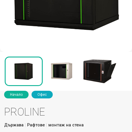
Начало
Офис
PROLINE
Държава
Рафтове
монтаж на стена