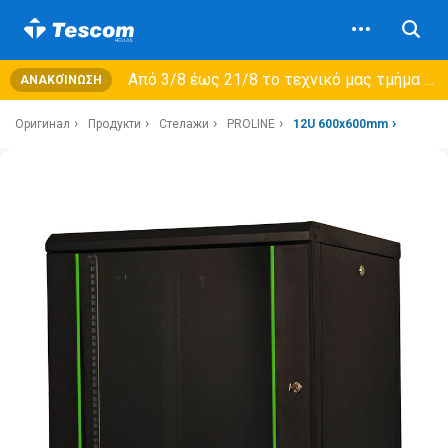
Από 3/8 έως 21/8 τo τεχνικό μας τμήμα θα εξυπηρετεί μόνο συμβόλαια συντήρησης και όχι νέες παραλαβές →
ΑΝΑΚΟΊΝΩΣΗ
Оригинал
Продукти
Стелажи
PROLINE
12U 600x600mm