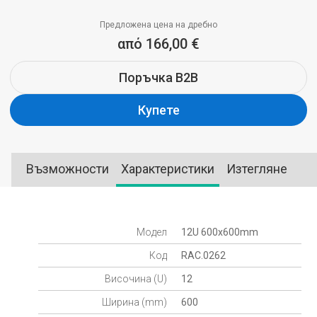
Предложена цена на дребно
από 166,00 €
Поръчка B2B
Купете
Възможности
Характеристики
Изтегляне
Модел
12U 600x600mm
Код
RAC.0262
Височина (U)
12
Ширина (mm)
600