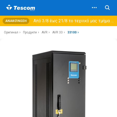
Από 3/8 έως 21/8 τo τεχνικό μας τμήμα θα εξυπηρετεί μόνο συμβόλαια συντήρησης και όχι νέες παραλαβές →
ΑΝΑΚΟΊΝΩΣΗ
Оригинал
Продукти
AVR
AVR 33
33100