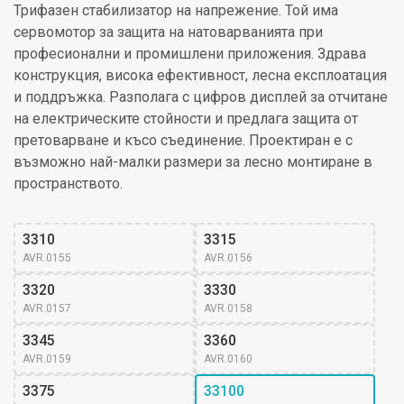
Трифазен стабилизатор на напрежение. Той има
сервомотор за защита на натоварванията при
професионални и промишлени приложения. Здрава
конструкция, висока ефективност, лесна експлоатация
и поддръжка. Разполага с цифров дисплей за отчитане
на електрическите стойности и предлага защита от
претоварване и късо съединение. Проектиран е с
възможно най-малки размери за лесно монтиране в
пространството.
3310
3315
AVR.0155
AVR.0156
3320
3330
AVR.0157
AVR.0158
3345
3360
AVR.0159
AVR.0160
3375
33100