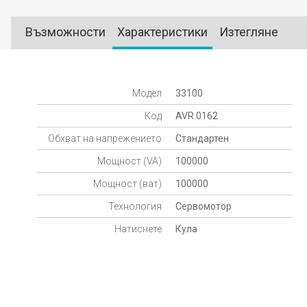
Възможности
Характеристики
Изтегляне
Модел
33100
Код
AVR.0162
Обхват на напрежението
Стандартен
Мощност (VA)
100000
Мощност (ват)
100000
Технология
Сервомотор
Натиснете
Кула