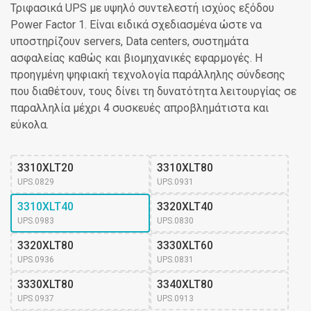
Τριφασικά UPS με υψηλό συντελεστή ισχύος εξόδου
Power Factor 1. Είναι ειδικά σχεδιασμένα ώστε να
υποστηρίζουν servers, Data centers, συστημάτα
ασφαλείας καθώς και βιομηχανικές εφαρμογές. Η
προηγμένη ψηφιακή τεχνολογία παράλληλης σύνδεσης
που διαθέτουν, τους δίνει τη δυνατότητα λειτουργίας σε
παραλληλία μέχρι 4 συσκευές απροβλημάτιστα και
εύκολα.
3310XLT20
3310XLT80
UPS.0829
UPS.0931
3310XLT40
3320XLT40
UPS.0983
UPS.0830
3320XLT80
3330XLT60
UPS.0936
UPS.0831
3330XLT80
3340XLT80
UPS.0937
UPS.0913