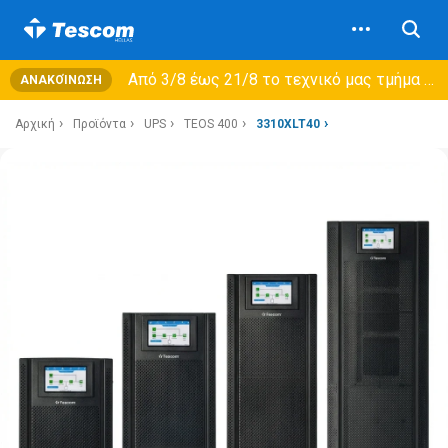
Από 3/8 έως 21/8 τo τεχνικό μας τμήμα θα εξυπηρετεί μόνο συμβόλαια συντήρησης και όχι νέες παραλαβές →
ΑΝΑΚΟΊΝΩΣΗ
Αρχική
Προϊόντα
UPS
TEOS 400
3310XLT40