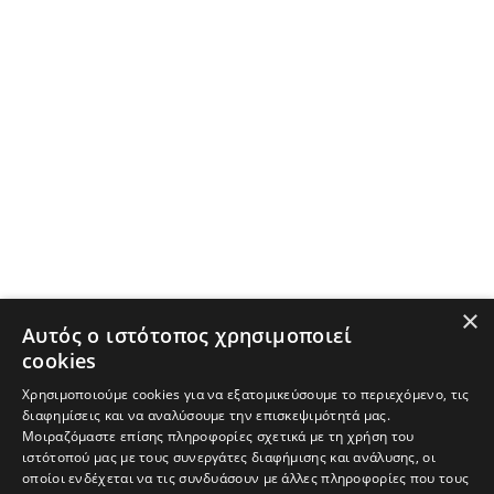
×
Αυτός ο ιστότοπος χρησιμοποιεί
cookies
Χρησιμοποιούμε cookies για να εξατομικεύσουμε το περιεχόμενο, τις
διαφημίσεις και να αναλύσουμε την επισκεψιμότητά μας.
Μοιραζόμαστε επίσης πληροφορίες σχετικά με τη χρήση του
ιστότοπού μας με τους συνεργάτες διαφήμισης και ανάλυσης, οι
οποίοι ενδέχεται να τις συνδυάσουν με άλλες πληροφορίες που τους