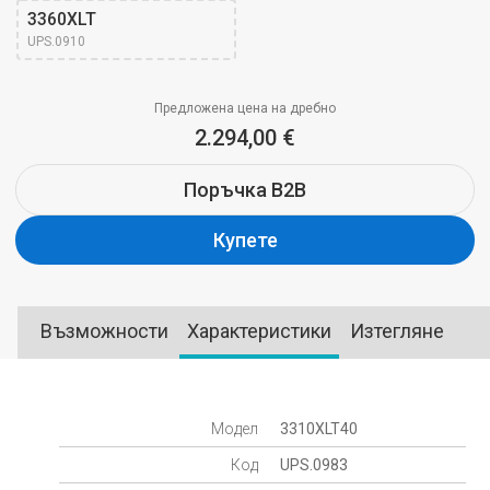
3360XLT
UPS.0910
Предложена цена на дребно
2.294,00 €
Поръчка B2B
Купете
Възможности
Характеристики
Изтегляне
Модел
3310XLT40
Код
UPS.0983