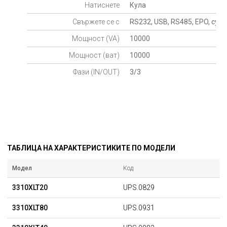
Натиснете
Кула
Свържете се с
RS232, USB, RS485, EPO, сухи
Мощност (VA)
10000
Мощност (ват)
10000
Фази (IN/OUT)
3/3
ТАБЛИЦА НА ХАРАКТЕРИСТИКИТЕ ПО МОДЕЛИ
Модел
Код
3310XLT20
UPS.0829
3310XLT80
UPS.0931