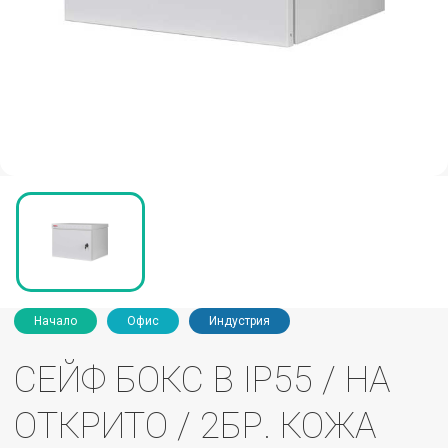
Начало
Офис
Индустрия
СЕЙФ БОКС B IP55 / НА
ОТКРИТО / 2БР. КОЖА