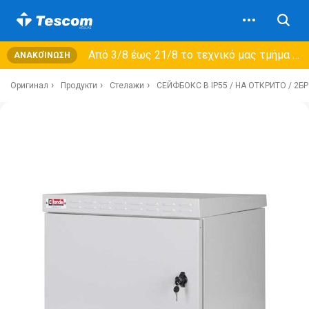
Από 3/8 έως 21/8 τo τεχνικό μας τμήμα θα εξυπηρετεί μόνο συμβόλαια συντήρησης και όχι νέες παραλαβές →
ΑΝΑΚΟΊΝΩΣΗ
Оригинал
Продукти
Стелажи
СЕЙФБОКС B IP55 / НА ОТКРИТО / 2Б