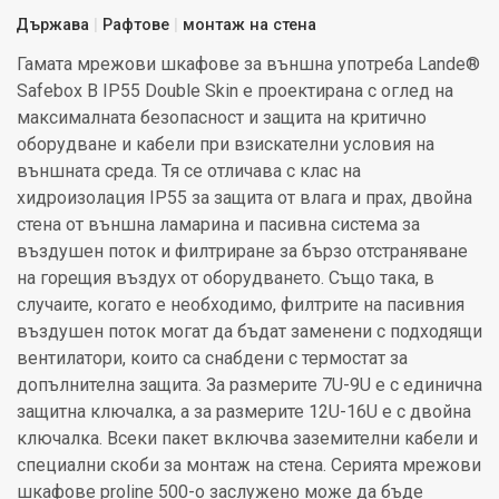
Държава
Рафтове
монтаж на стена
Гамата мрежови шкафове за външна употреба Lande®
Safebox B IP55 Double Skin е проектирана с оглед на
максималната безопасност и защита на критично
оборудване и кабели при взискателни условия на
външната среда. Тя се отличава с клас на
хидроизолация IP55 за защита от влага и прах, двойна
стена от външна ламарина и пасивна система за
въздушен поток и филтриране за бързо отстраняване
на горещия въздух от оборудването. Също така, в
случаите, когато е необходимо, филтрите на пасивния
въздушен поток могат да бъдат заменени с подходящи
вентилатори, които са снабдени с термостат за
допълнителна защита. За размерите 7U-9U е с единична
защитна ключалка, а за размерите 12U-16U е с двойна
ключалка. Всеки пакет включва заземителни кабели и
специални скоби за монтаж на стена. Серията мрежови
шкафове proline 500-o заслужено може да бъде