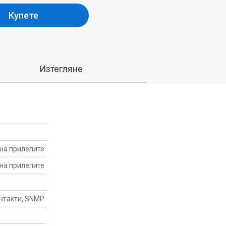
Купете
Изтегляне
 на прилепите
 на прилепите
онтакти, SNMP