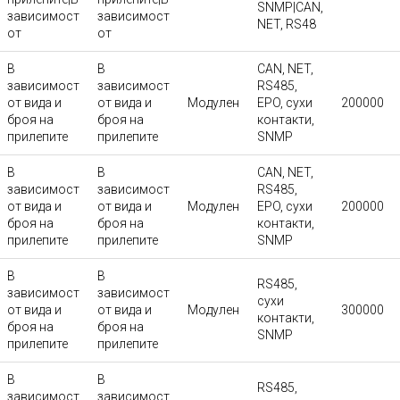
SNMP|CAN,
зависимост
зависимост
NET, RS48
от
от
В
В
CAN, NET,
зависимост
зависимост
RS485,
от вида и
от вида и
Модулен
EPO, сухи
200000
броя на
броя на
контакти,
прилепите
прилепите
SNMP
В
В
CAN, NET,
зависимост
зависимост
RS485,
от вида и
от вида и
Модулен
EPO, сухи
200000
броя на
броя на
контакти,
прилепите
прилепите
SNMP
В
В
RS485,
зависимост
зависимост
сухи
от вида и
от вида и
Модулен
300000
контакти,
броя на
броя на
SNMP
прилепите
прилепите
В
В
RS485,
зависимост
зависимост