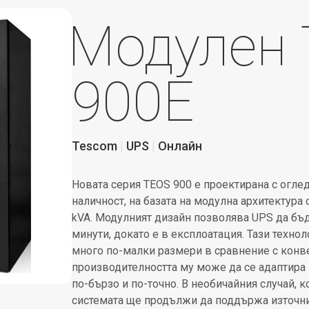
Модулен
900E
Tescom
UPS
Онлайн
Новата серия TEOS 900 е проектирана с огле
наличност, на базата на модулна архитектур
kVA. Модулният дизайн позволява UPS да бъ
минути, докато е в експлоатация. Тази техно
много по-малки размери в сравнение с конв
производителността му може да се адаптира
по-бързо и по-точно. В необичайния случай, к
системата ще продължи да поддържа източни