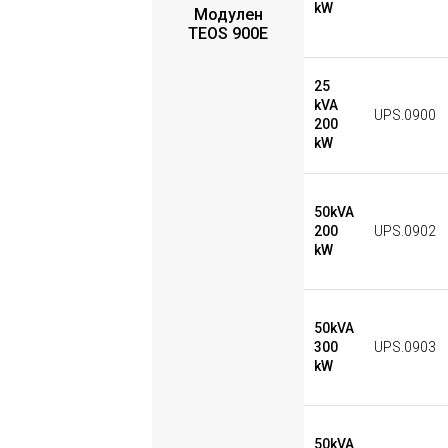
kW
Модулен
TEOS 900E
25
kVA
UPS.0900
200
kW
50kVA
200
UPS.0902
kW
50kVA
300
UPS.0903
kW
50kVA