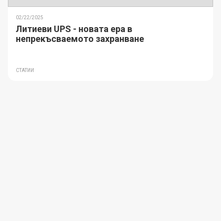
02/22/2025
Литиеви UPS - новата ера в
непрекъсваемото захранване
СТАТИИ