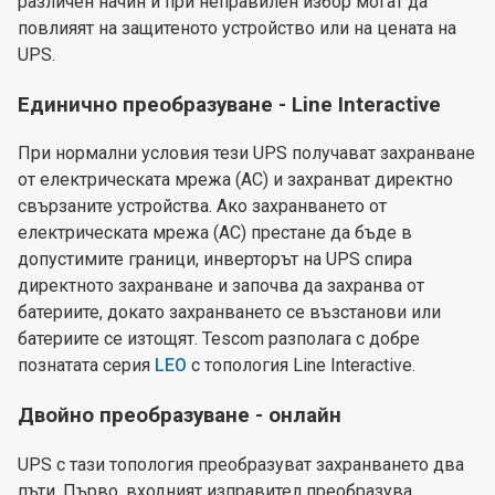
различен начин и при неправилен избор могат да
повлияят на защитеното устройство или на цената на
UPS.
Единично преобразуване - Line Interactive
При нормални условия тези UPS получават захранване
от електрическата мрежа (AC) и захранват директно
свързаните устройства. Ако захранването от
електрическата мрежа (AC) престане да бъде в
допустимите граници, инверторът на UPS спира
директното захранване и започва да захранва от
батериите, докато захранването се възстанови или
батериите се изтощят. Tescom разполага с добре
познатата серия
LEO
с топология Line Interactive.
Двойно преобразуване - онлайн
UPS с тази топология преобразуват захранването два
пъти. Първо, входният изправител преобразува