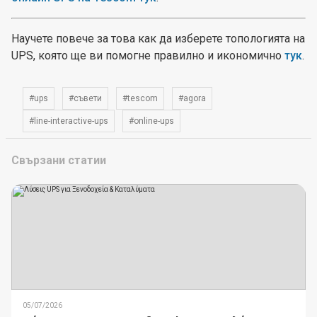
Научете повече за това как да изберете топологията на
UPS, която ще ви помогне правилно и икономично
тук
.
#ups
#съвети
#tescom
#agora
#line-interactive-ups
#online-ups
Свързани статии
05/07/2026