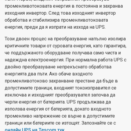
променливотоковата енергия в постоянна и захранва
изходния инвертор. След това изходният инвертор
обработва и стабилизира променливотоковата
енергия, преди да я изпрати на изхода на UPS.
Този двоен процес на преобразуване напълно изолира
критичните товари от суровата енергия, като гарантира,
че поддържаното оборудване получава само чиста и
надеждна електроенергия. При нормална работа UPS с
двойно преобразуване непрекъснато обработва
енергията два пъти. Ако обаче входното
променливотоково захранване престане да бъде в
допустимите граници, входният токоизправител се
изключва и изходният преобразувател започва да
черпи енергия от батерията. UPS продължава да
използва енергия от батерията, докато входното
променливо напрежение се върне в допустимите
граници или батериите се изтощят. Запознайте се с
онлайн UPS на Tescom тук
.